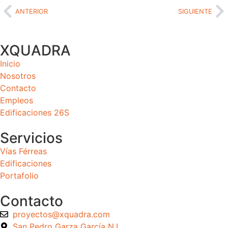
ANTERIOR
SIGUIENTE
XQUADRA
Inicio
Nosotros
Contacto
Empleos
Edificaciones 26S
Servicios
Vías Férreas
Edificaciones
Portafolio
Contacto
proyectos@xquadra.com
San Pedro Garza García N.L.